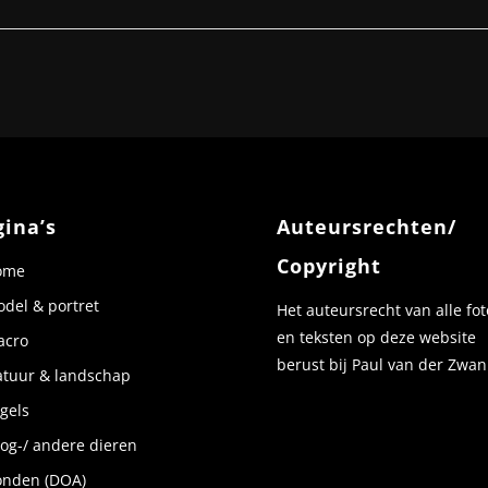
gina’s
Auteursrechten/
Copyright
ome
del & portret
Het auteursrecht van alle fot
en teksten op deze website
acro
berust bij Paul van der Zwan
tuur & landschap
gels
og-/ andere dieren
nden (DOA)