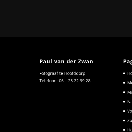
Paul van der Zwan
Pa
Fotograaf te Hoofddorp
H
Telefoon: 06 – 23 22 99 28
Mo
M
Na
Vo
Zo
Ho